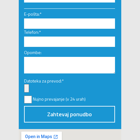
E-pošta:*
Telefon:*
Opombe:
Datoteka za prevod:*
Nujno prevajanje (v 24 urah)