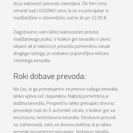
da je kakovost prevoda zanesljiva. Ob tem smo
ohranili tudi UGODNO ceno, ki se za prevajanje iz
madžarščine v slovenščino začne že pri 32,00 €.
Zagotovimo vam lahko kakovosten prevod
madžarskega jezika. V kolikor gre besedilo v javno
objavo ali je kakovost prevoda pomembna zaradi
drugega razloga, je vsekakor priporočljiva lektura
celotnega besedila.
Roki dobave prevoda:
Na čas, ki ga potrebujemo za prevod vašega besedila,
lahko vpliva več dejavnikov. Najbolj pomembna je
dolžina besedila. Povprečno lahko prevajalci dnevno
prevedejo tudi do 6 avtorskih strani, v kolikor gre za
enostavna, nestrokovna besedila. Strokovni prevodi
so zahtevnejši, zato se dnevna količina, ki jo lahko
prevede posamezen prevajalec, bistveno skrajša.