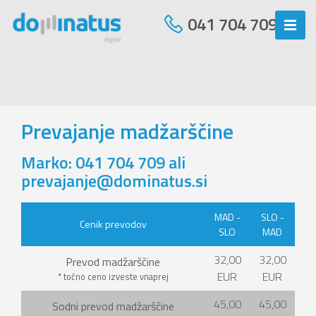
041 704 709
Prevajanje madžarščine
Marko: 041 704 709 ali
prevajanje@dominatus.si
MAD -
SLO -
Cenik prevodov
SLO
MAD
32,00
32,00
Prevod madžarščine
EUR
EUR
* točno ceno izveste vnaprej
45,00
45,00
Sodni prevod madžarščine