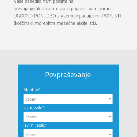
Vaše besedilo nam pošljite na
prevajanje@dominatus.si in pripravili vam bomo
UGODNO PONUDBO z vsemi pripadajočimi POPUSTI
(količinski, morebitne mesečne akcije itd.).
Povpraševanje
Storitev:*
Ciljni jezik:*
Izvirni jezik:*